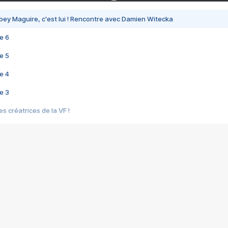
bey Maguire, c'est lui ! Rencontre avec Damien Witecka
e 6
e 5
e 4
e 3
s créatrices de la VF !
e 2
e 1
e Mektoub My Love arrive enfin ! Rencontre avec Shaïn Boumedine et Sal
i : après Toni en famille
elle réalise le bouleversant Dites lui que je l'aime
ais ! Rencontre autour de Vie privée de Rebecca Zlotowski