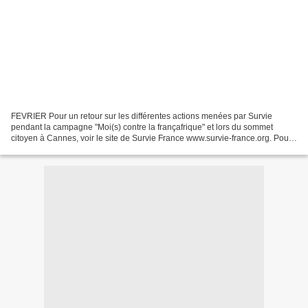
FEVRIER Pour un retour sur les différentes actions menées par Survie
pendant la campagne "Moi(s) contre la françafrique" et lors du sommet
citoyen à Cannes, voir le site de Survie France www.survie-france.org. Pour
voir des vidéos sur le contre sommet:...