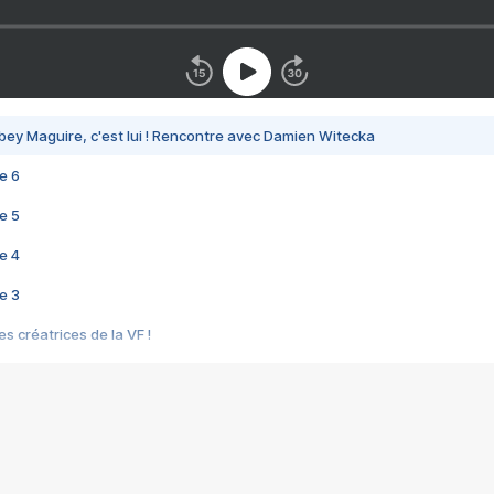
bey Maguire, c'est lui ! Rencontre avec Damien Witecka
e 6
e 5
e 4
e 3
s créatrices de la VF !
e 2
e 1
e Mektoub My Love arrive enfin ! Rencontre avec Shaïn Boumedine et Sal
i : après Toni en famille