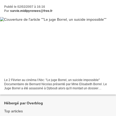
Publié le 02/02/2007 à 16:16
Par
survie.midipyrenees@free.fr
Le 2 Février au cinéma l'Abc: "Le juge Borrel, un suicide impossible"
Documentaire de Bernard Nicolas présenté par Mme Elisabeth Borrel. Le
Juge Borrel a été assassiné à Djibouti alors qu'il montait un dossier
compromettant sur Omar Guelleh, encore au...
Hébergé par Overblog
Top articles