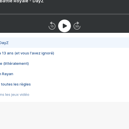
 Battle Royale - DayZ
 DayZ
 a 13 ans (et vous l'avez ignoré)
e (littéralement)
im Rayan
 toutes les règles
s les jeux vidéo
us choquant de Rockstar ? - Le scandale BULLY
e plus moche de Steam
du RÊVE tourne au CAUCHEMAR