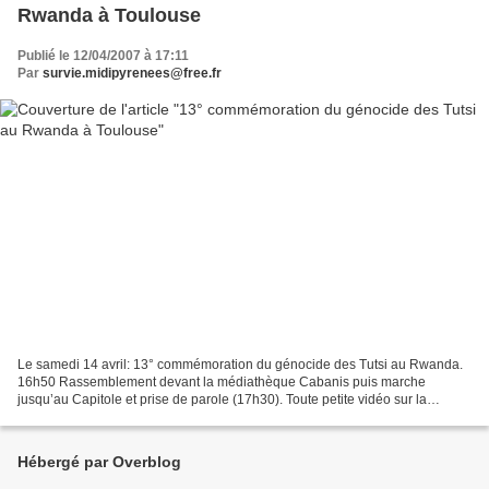
Rwanda à Toulouse
Publié le 12/04/2007 à 17:11
Par
survie.midipyrenees@free.fr
Le samedi 14 avril: 13° commémoration du génocide des Tutsi au Rwanda.
16h50 Rassemblement devant la médiathèque Cabanis puis marche
jusqu’au Capitole et prise de parole (17h30). Toute petite vidéo sur la
commémoration à Toulouse:
http://www.dailymotion.com/video/x1pt8l_commemoration-du-genocide-des-
tutsi...
Hébergé par Overblog