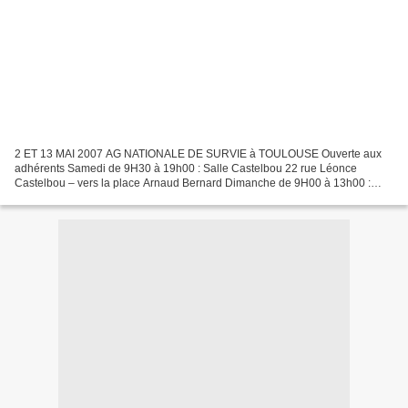
2 ET 13 MAI 2007 AG NATIONALE DE SURVIE à TOULOUSE Ouverte aux
adhérents Samedi de 9H30 à 19h00 : Salle Castelbou 22 rue Léonce
Castelbou – vers la place Arnaud Bernard Dimanche de 9H00 à 13h00 :
Salle Marengo 7 rue Leduc – derrière la médiathèque José...