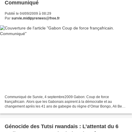
Communiqué
Publié le 04/09/2009 à 08:29
Par
survie.midipyrenees@free.fr
Communiqué de Survie, 4 septembre2009 Gabon: Coup de force
françafricain. Alors que les Gabonais aspirent à la démocratie et au
changement après les 41 ans de gabegie du règne d’Omar Bongo, Ali Ben
Bongo, fils du précédent, vient, non sans difficulté,...
Génocide des Tutsi rwandais : L’attentat du 6