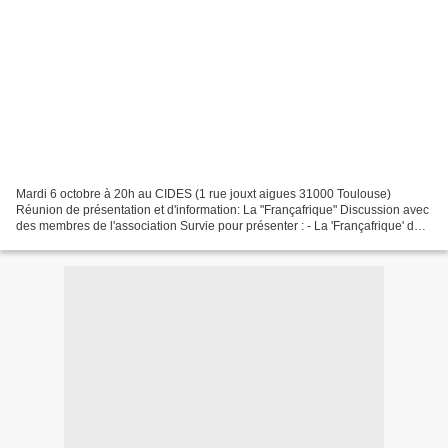
Mardi 6 octobre à 20h au CIDES (1 rue jouxt aigues 31000 Toulouse)
Réunion de présentation et d'information: La "Françafrique" Discussion avec
des membres de l'association Survie pour présenter : - La 'Françafrique' de
1958 à nos jours (petit film de...