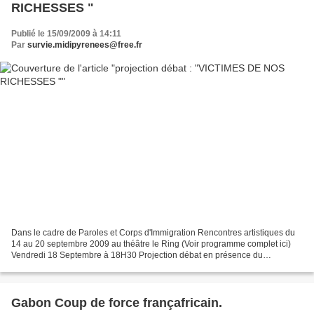
RICHESSES "
Publié le 15/09/2009 à 14:11
Par
survie.midipyrenees@free.fr
Dans le cadre de Paroles et Corps d'Immigration Rencontres artistiques du
14 au 20 septembre 2009 au théâtre le Ring (Voir programme complet ici)
Vendredi 18 Septembre à 18H30 Projection débat en présence du
réalisateur, de représentants de la CIMADE...
Gabon Coup de force françafricain.