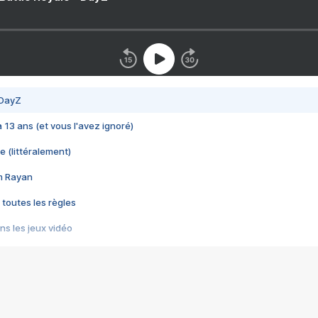
 DayZ
 a 13 ans (et vous l'avez ignoré)
e (littéralement)
im Rayan
 toutes les règles
s les jeux vidéo
us choquant de Rockstar ? - Le scandale BULLY
e plus moche de Steam
du RÊVE tourne au CAUCHEMAR