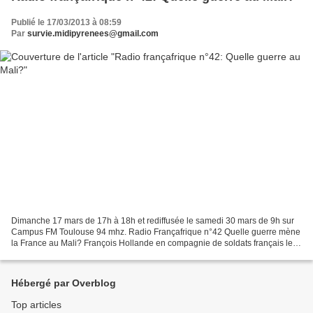
Publié le 17/03/2013 à 08:59
Par
survie.midipyrenees@gmail.com
Dimanche 17 mars de 17h à 18h et rediffusée le samedi 30 mars de 9h sur
Campus FM Toulouse 94 mhz. Radio Françafrique n°42 Quelle guerre mène
la France au Mali? François Hollande en compagnie de soldats français le 9
janvier 2013 AFP Françafrique n°42...
Hébergé par Overblog
Top articles