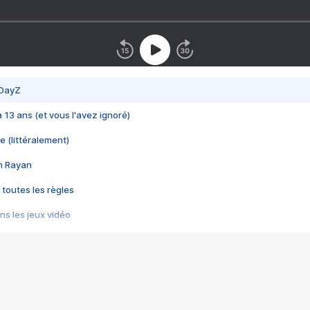
 DayZ
 a 13 ans (et vous l'avez ignoré)
e (littéralement)
im Rayan
 toutes les règles
s les jeux vidéo
us choquant de Rockstar ? - Le scandale BULLY
e plus moche de Steam
du RÊVE tourne au CAUCHEMAR