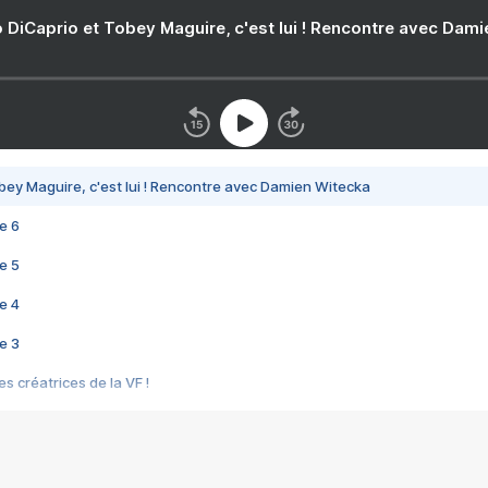
 DiCaprio et Tobey Maguire, c'est lui ! Rencontre avec Dam
bey Maguire, c'est lui ! Rencontre avec Damien Witecka
e 6
e 5
e 4
e 3
s créatrices de la VF !
e 2
e 1