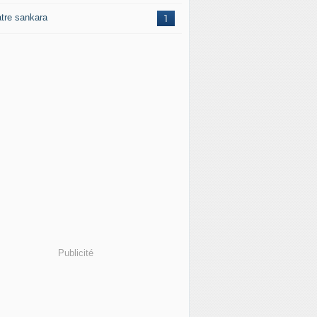
atre sankara
1
Publicité