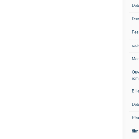
Déb
Doc
Fest
radi
Man
Ouv
rom
Bill
Déb
Réu
fil