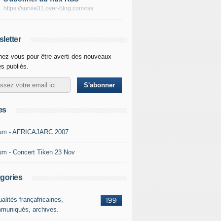
https://survie31.over-blog.com/rss
letter
ez-vous pour être averti des nouveaux
es publiés.
es
um - AFRICAJARC 2007
um - Concert Tiken 23 Nov
gories
alités françafricaines,
199
muniqués, archives.