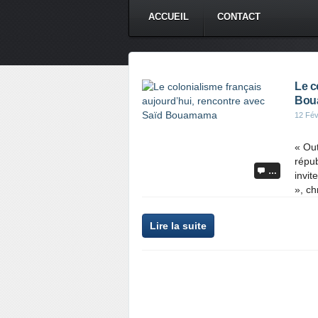
ACCUEIL
CONTACT
Le c
Bou
12 Fév
« Out
répub
…
invit
», ch
Lire la suite