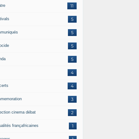
tre
11
tivals
5
muniqués
5
ocide
5
nda
5
4
certs
4
memoration
3
jection cinema débat
2
alités françafricaines
1
rages