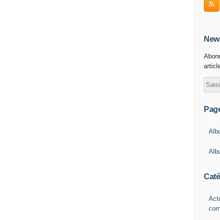
News
Abonn
articl
Pag
Alb
Alb
Caté
Actu
com