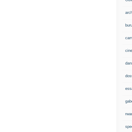
arc
bur
cam
cin
dan
dos
ess
gab
rwa
spe