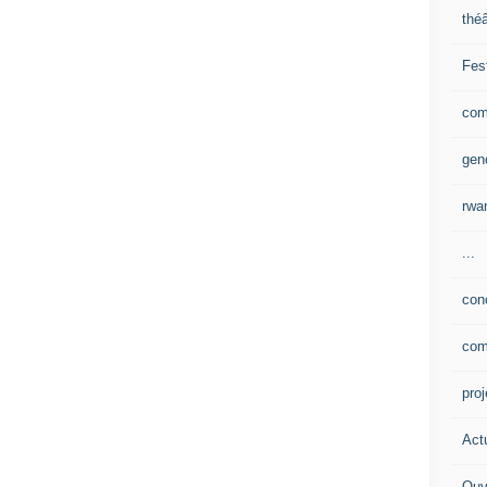
théâ
Fes
com
gen
rwa
...
con
com
pro
Actu
Ouv