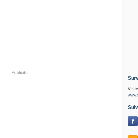
Publicité
Surv
Visite
www.s
Suiv