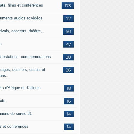
ats, films et conférences
173
uments audios et vidéos
72
ivals, concerts, théâtre,...
50
o
47
ifestations, commemorations
28
rages, dossiers, essais et
26
ans...
ets d'Afrique et d'ailleurs
18
ats
16
nions de survie 31
14
ms et conférences
14