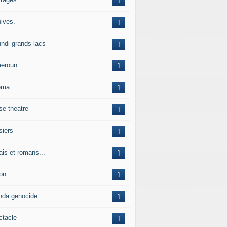
1
hives.
1
undi grands lacs
1
eroun
1
ema
1
se theatre
1
siers
1
ais et romans...
1
on
1
nda genocide
1
ctacle
1