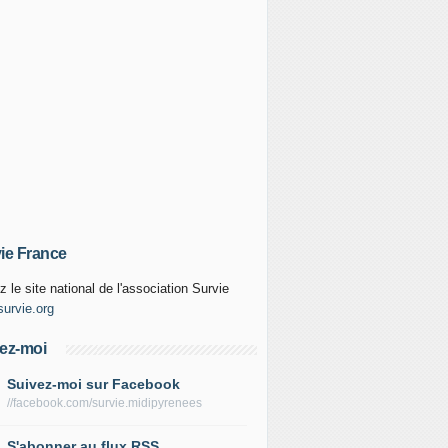
ie France
z le site national de l'association Survie
urvie.org
ez-moi
Suivez-moi sur Facebook
//facebook.com/survie.midipyrenees
S'abonner au flux RSS