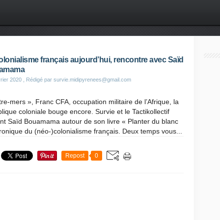
olonialisme français aujourd’hui, rencontre avec Saïd
amama
rier 2020
, Rédigé par survie.midipyrenees@gmail.com
re-mers », Franc CFA, occupation militaire de l’Afrique, la
lique coloniale bouge encore. Survie et le Tactikollectif
ent Saïd Bouamama autour de son livre « Planter du blanc
ronique du (néo-)colonialisme français. Deux temps vous...
Repost
0