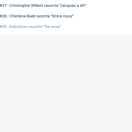
#27 : Christophe Willem raconte "Jacques a dit"
#26 : Chimène Badi raconte "Entre nous"
#25 : Indochine raconte "3e sexe"
#24 : Zaho raconte "C'est chelou"
#23 : Patrick Bruel raconte "Au café des délices"
#22 : Kyo raconte "Le chemin"
#21 : Nolwenn Leroy raconte "Cassé"
#20 : Patrick Hernandez raconte "Born to be alive"
#19 : Lorie raconte "Près de moi"
#18 : Michael Jones raconte "A nos actes manqués" (avec Jean-Jacque
#17 : Khaled raconte "Aïcha"
#16 : Corneille raconte "Parce qu'on vient de loin"