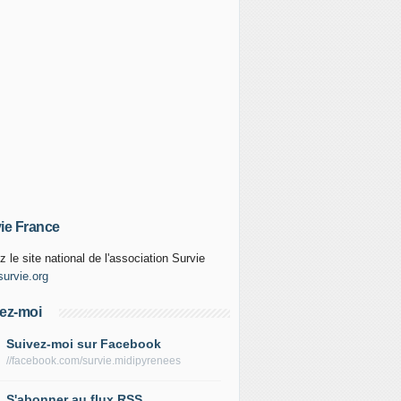
ie France
z le site national de l'association Survie
urvie.org
ez-moi
Suivez-moi sur Facebook
//facebook.com/survie.midipyrenees
S'abonner au flux RSS