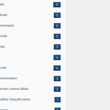
tre
11
tivals
5
muniqués
5
ocide
5
nda
5
4
certs
4
memoration
3
jection cinema débat
2
alités françafricaines
1
rages