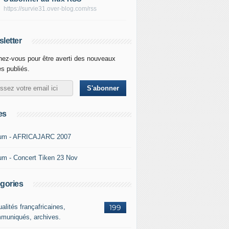
https://survie31.over-blog.com/rss
letter
ez-vous pour être averti des nouveaux
es publiés.
es
um - AFRICAJARC 2007
um - Concert Tiken 23 Nov
gories
alités françafricaines,
199
muniqués, archives.