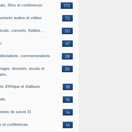
ats, films et conférences
173
uments audios et vidéos
72
ivals, concerts, théâtre,...
50
o
47
ifestations, commemorations
28
rages, dossiers, essais et
26
ans...
ets d'Afrique et d'ailleurs
18
ats
16
nions de survie 31
14
ms et conférences
14