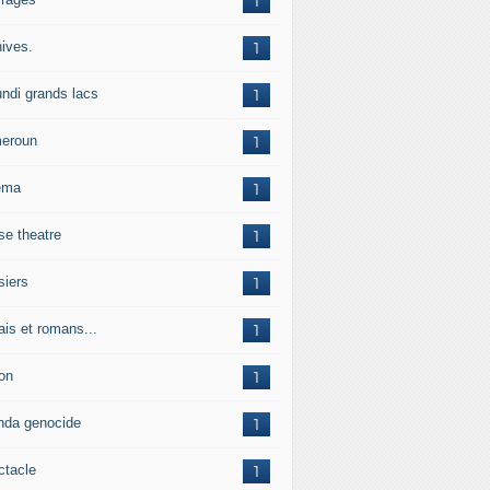
1
hives.
1
undi grands lacs
1
eroun
1
ema
1
se theatre
1
siers
1
ais et romans...
1
on
1
nda genocide
1
ctacle
1