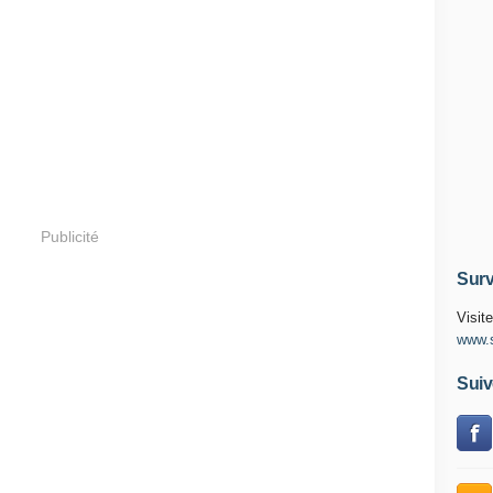
Publicité
Surv
Visite
www.s
Suiv