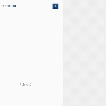
atre sankara
1
Publicité