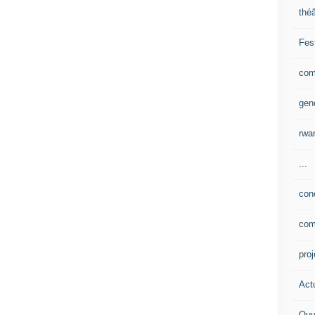
théâ
Fes
com
gen
rwa
...
con
com
pro
Actu
Ouv