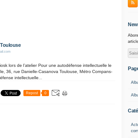
News
Abonn
articl
, Toulouse
ail.com
osk lors de l’atelier Pour une autodéfense intellectuelle le
Pag
le, 36, rue Danielle-Casanova Toulouse, Métro Compans-
éfense intellectuelle...
Alb
Repost
0
Alb
Caté
Actu
com