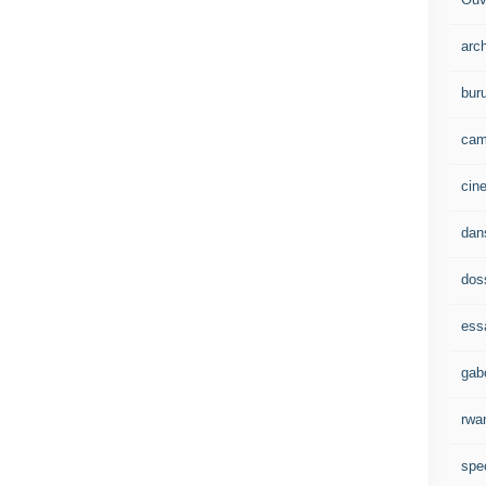
arc
bur
cam
cin
dan
dos
ess
gab
rwa
spe