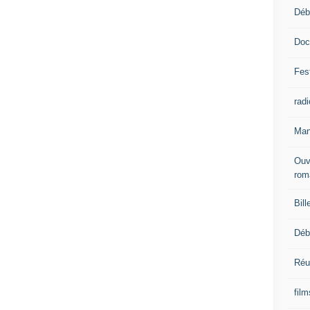
Déb
Doc
Fest
radi
Man
Ouv
rom
Bill
Déb
Réu
fil