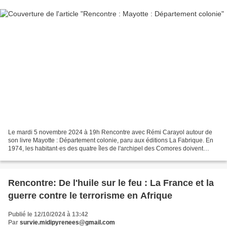
Le mardi 5 novembre 2024 à 19h Rencontre avec Rémi Carayol autour de
son livre Mayotte : Département colonie, paru aux éditions La Fabrique. En
1974, les habitant·es des quatre îles de l'archipel des Comores doivent
choisir entre l'indépendance ou rester...
Rencontre: De l'huile sur le feu : La France et la
guerre contre le terrorisme en Afrique
Publié le 12/10/2024 à 13:42
Par
survie.midipyrenees@gmail.com