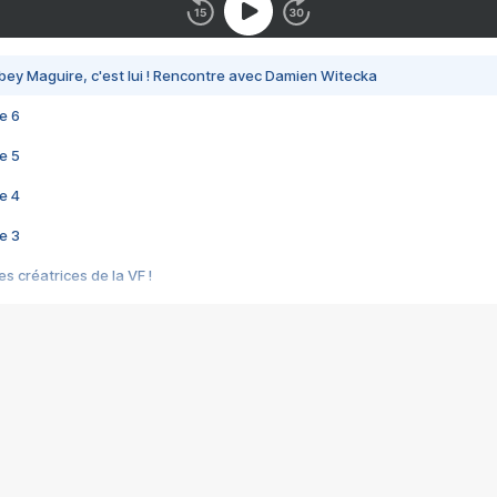
bey Maguire, c'est lui ! Rencontre avec Damien Witecka
e 6
e 5
e 4
e 3
s créatrices de la VF !
e 2
e 1
e Mektoub My Love arrive enfin ! Rencontre avec Shaïn Boumedine et Sal
i : après Toni en famille
elle réalise le bouleversant Dites lui que je l'aime