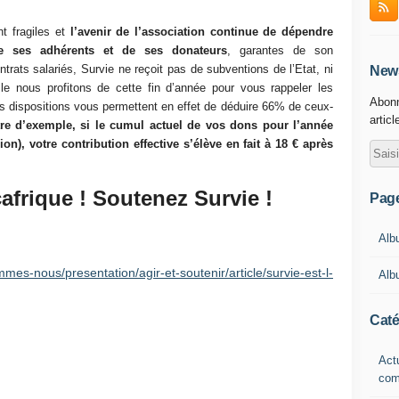
t fragiles et
l’avenir de l’association continue de dépendre
de ses adhérents et de ses donateurs
, garantes de son
trats salariés, Survie ne reçoit pas de subventions de l’Etat, ni
News
elle nous profitons de cette fin d’année pour vous rappeler les
Abonn
s dispositions vous permettent en effet de déduire 66% de ceux-
articl
itre d’exemple, si le cumul actuel de vos dons pour l’année
on), votre contribution effective s’élève en fait à 18 € après
çafrique ! Soutenez Survie !
Pag
Alb
mmes-nous/presentation/agir-et-soutenir/article/survie-est-l-
Alb
Caté
Actu
com