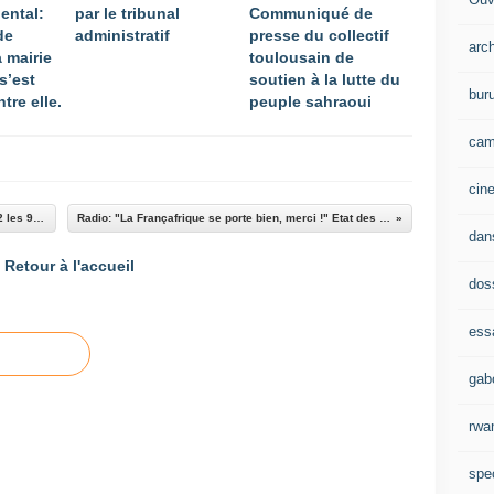
ental:
par le tribunal
Communiqué de
de
administratif
presse du collectif
arc
 mairie
toulousain de
s’est
soutien à la lutte du
bur
tre elle.
peuple sahraoui
cam
cin
"Françafrique": film documentaire sur France 2 les 9 et 16 décembre
Radio: "La Françafrique se porte bien, merci !" Etat des lieux 2009-2010,
dan
Retour à l'accueil
dos
ess
gab
rwa
spe