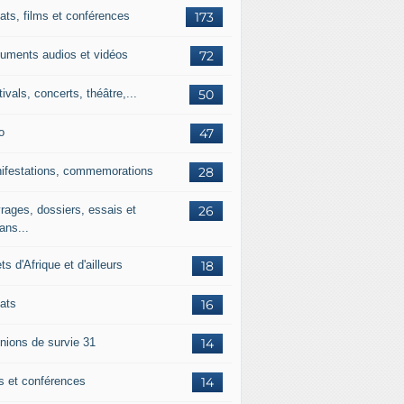
ats, films et conférences
173
uments audios et vidéos
72
ivals, concerts, théâtre,...
50
o
47
ifestations, commemorations
28
rages, dossiers, essais et
26
ans...
ets d'Afrique et d'ailleurs
18
ats
16
nions de survie 31
14
ms et conférences
14