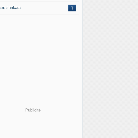
atre sankara
1
Publicité