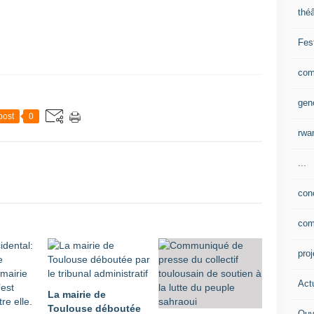
théâ
Fes
com
gen
post
0
rwa
...
con
com
pro
Actu
La mairie de
Toulouse déboutée
Ouv