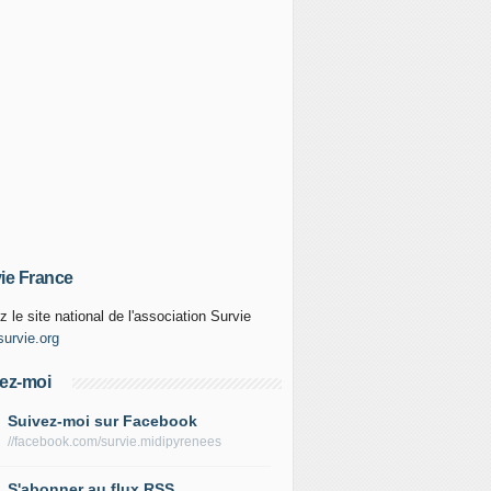
ie France
z le site national de l'association Survie
urvie.org
ez-moi
Suivez-moi sur Facebook
//facebook.com/survie.midipyrenees
S'abonner au flux RSS