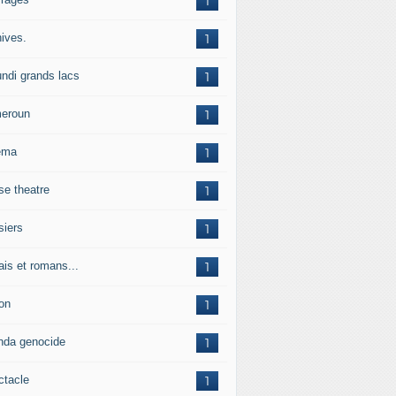
1
hives.
1
undi grands lacs
1
eroun
1
ema
1
se theatre
1
siers
1
ais et romans...
1
on
1
nda genocide
1
ctacle
1