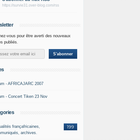
https://survie31.over-blog.com/rss
letter
ez-vous pour être averti des nouveaux
es publiés.
es
um - AFRICAJARC 2007
um - Concert Tiken 23 Nov
gories
alités françafricaines,
199
muniqués, archives.