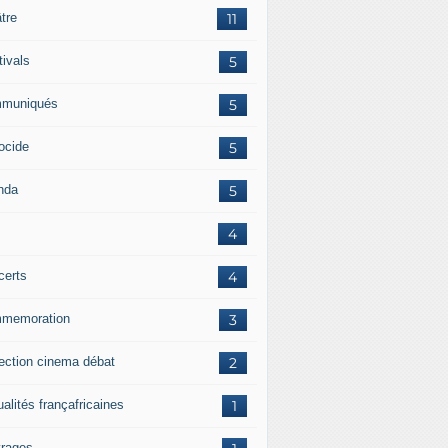
tre
11
tivals
5
muniqués
5
ocide
5
nda
5
4
certs
4
memoration
3
jection cinema débat
2
alités françafricaines
1
rages