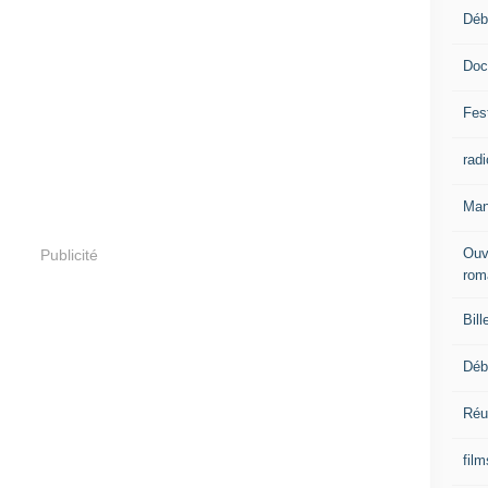
Déb
Doc
Fest
radi
Man
Ouv
Publicité
rom
Bill
Déb
Réu
fil