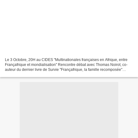
Le 3 Octobre, 20H au CIDES "Multinationales françaises en Afrique, entre
Françafrique et mondialisation" Rencontre débat avec Thomas Noirot, co-
auteur du dernier livre de Survie "Françafrique, la famille recomposée"
L’expression « Françafrique » est popularisée...