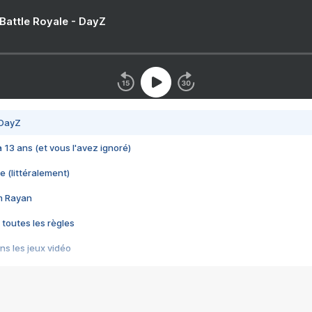
 Battle Royale - DayZ
 DayZ
 a 13 ans (et vous l'avez ignoré)
e (littéralement)
im Rayan
 toutes les règles
s les jeux vidéo
us choquant de Rockstar ? - Le scandale BULLY
e plus moche de Steam