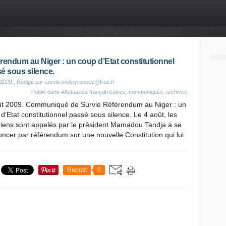
rendum au Niger : un coup d’Etat constitutionnel
é sous silence.
 2009
, Rédigé par survie.midipyrenees@free.fr
Publié dans
#Actualités françafricaines, communiqués, archives.
ût 2009. Communiqué de Survie Référendum au Niger : un
d’Etat constitutionnel passé sous silence. Le 4 août, les
riens sont appelés par le président Mamadou Tandja à se
ncer par référendum sur une nouvelle Constitution qui lui
Repost
0