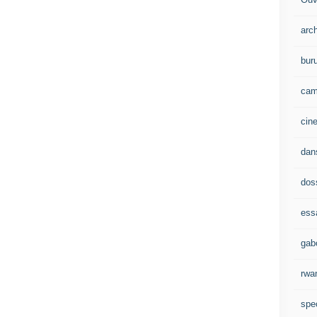
arc
bur
cam
cin
dan
dos
ess
gab
rwa
spe