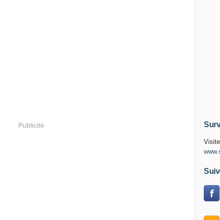
Surv
Publicité
Visite
www.s
Suiv