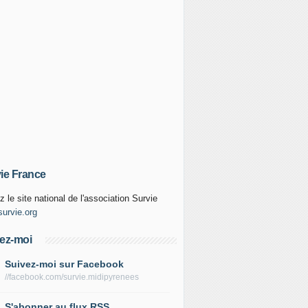
ie France
z le site national de l'association Survie
urvie.org
ez-moi
Suivez-moi sur Facebook
//facebook.com/survie.midipyrenees
S'abonner au flux RSS