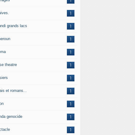
1
hives.
1
undi grands lacs
1
eroun
1
ema
1
se theatre
1
siers
1
ais et romans...
1
on
1
nda genocide
1
ctacle
1