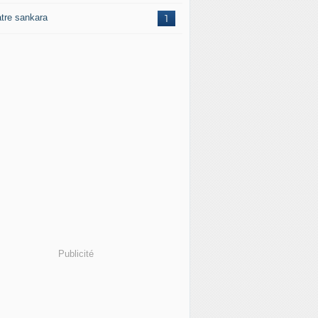
atre sankara
1
Publicité