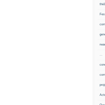
théâ
Fes
com
gen
rwa
...
con
com
pro
Actu
Ouv