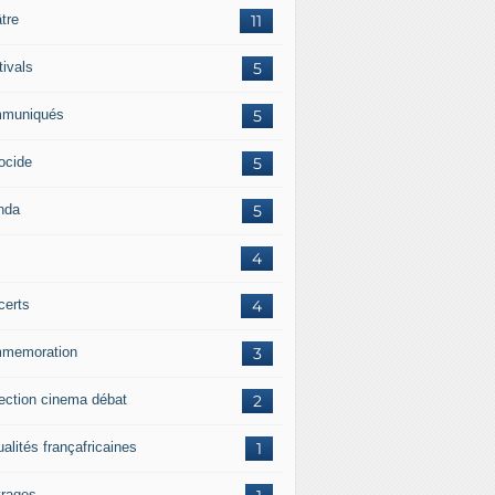
tre
11
tivals
5
muniqués
5
ocide
5
nda
5
4
certs
4
memoration
3
jection cinema débat
2
alités françafricaines
1
rages