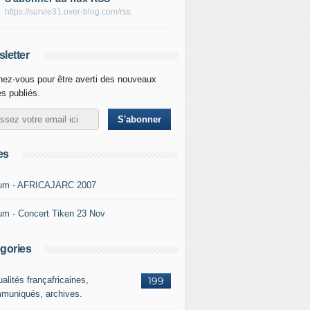
https://survie31.over-blog.com/rss
letter
ez-vous pour être averti des nouveaux
es publiés.
es
um - AFRICAJARC 2007
um - Concert Tiken 23 Nov
gories
alités françafricaines,
199
muniqués, archives.