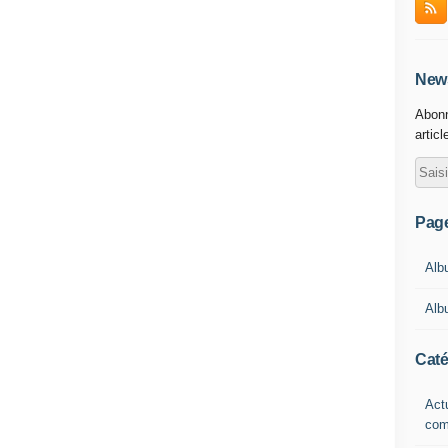
News
Abonn
articl
Pag
Alb
Alb
Caté
Actu
com