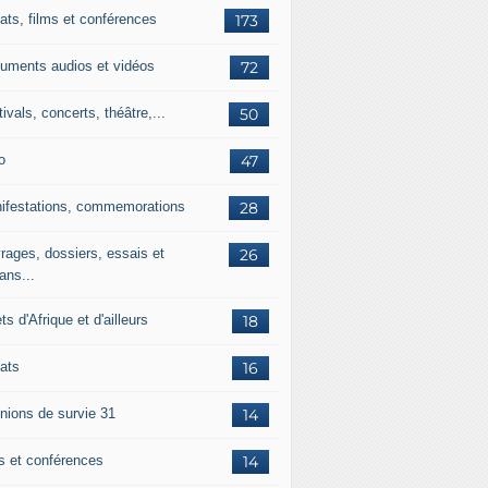
ats, films et conférences
173
uments audios et vidéos
72
ivals, concerts, théâtre,...
50
o
47
ifestations, commemorations
28
rages, dossiers, essais et
26
ans...
ets d'Afrique et d'ailleurs
18
ats
16
nions de survie 31
14
ms et conférences
14