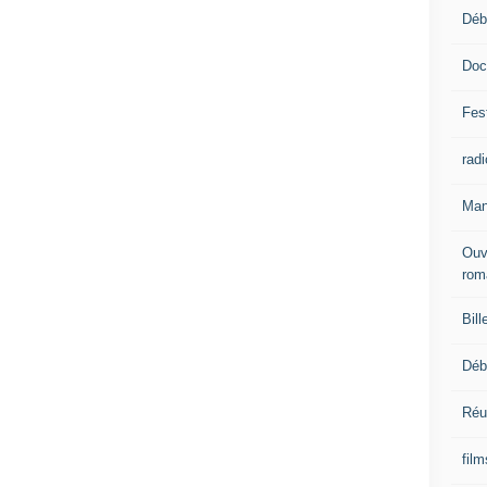
Déb
Doc
Fest
radi
Man
Ouv
rom
Bill
Déb
Réu
fil