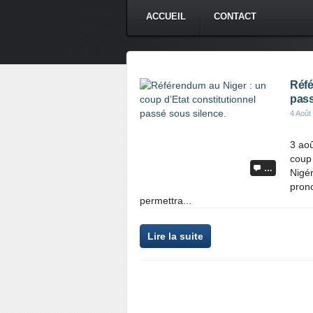
ACCUEIL
CONTACT
Réfé
pass
4 Août
3 ao
coup 
…
Nigé
prono
permettra...
Lire la suite