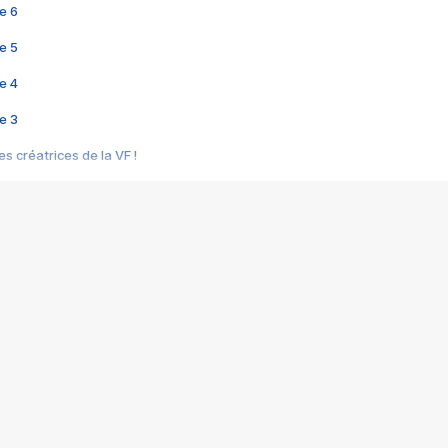
e 6
e 5
e 4
e 3
s créatrices de la VF !
e 2
e 1
e Mektoub My Love arrive enfin ! Rencontre avec Shaïn Boumedine et Sal
i : après Toni en famille
elle réalise le bouleversant Dites lui que je l'aime
ais ! Rencontre autour de Vie privée de Rebecca Zlotowski
 de Marguerite, Grave... Rencontre avec Ella Rumpf
 Les Rêveurs, un film intime sur la santé mentale