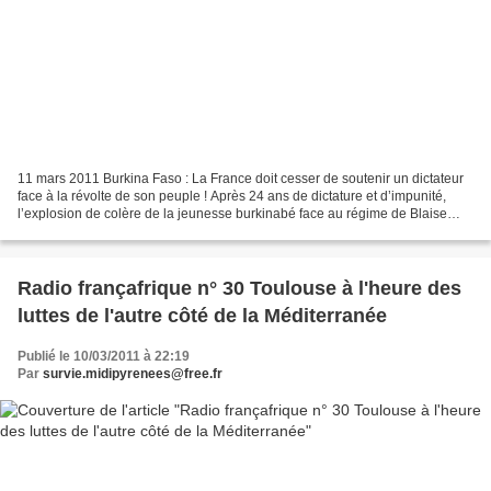
11 mars 2011 Burkina Faso : La France doit cesser de soutenir un dictateur
face à la révolte de son peuple ! Après 24 ans de dictature et d’impunité,
l’explosion de colère de la jeunesse burkinabé face au régime de Blaise
Compaoré s’étend à tout le pays....
Radio françafrique n° 30 Toulouse à l'heure des
luttes de l'autre côté de la Méditerranée
Publié le 10/03/2011 à 22:19
Par
survie.midipyrenees@free.fr