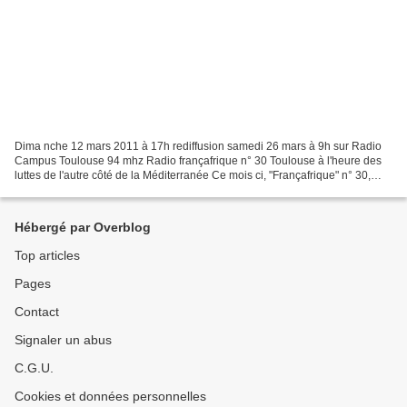
Dima nche 12 mars 2011 à 17h rediffusion samedi 26 mars à 9h sur Radio
Campus Toulouse 94 mhz Radio françafrique n° 30 Toulouse à l'heure des
luttes de l'autre côté de la Méditerranée Ce mois ci, "Françafrique" n° 30,
dans l’émission radio de l’association...
Hébergé par Overblog
Top articles
Pages
Contact
Signaler un abus
C.G.U.
Cookies et données personnelles