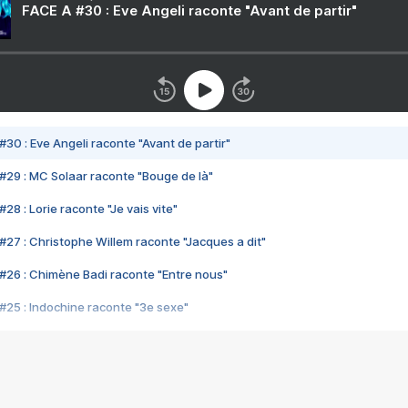
FACE A #30 : Eve Angeli raconte "Avant de partir"
#30 : Eve Angeli raconte "Avant de partir"
#29 : MC Solaar raconte "Bouge de là"
28 : Lorie raconte "Je vais vite"
#27 : Christophe Willem raconte "Jacques a dit"
#26 : Chimène Badi raconte "Entre nous"
#25 : Indochine raconte "3e sexe"
#24 : Zaho raconte "C'est chelou"
#23 : Patrick Bruel raconte "Au café des délices"
#22 : Kyo raconte "Le chemin"