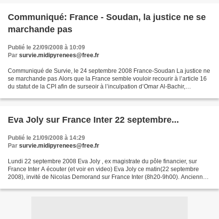
Communiqué: France - Soudan, la justice ne se
marchande pas
Publié le 22/09/2008 à 10:09
Par
survie.midipyrenees@free.fr
Communiqué de Survie, le 24 septembre 2008 France-Soudan La justice ne
se marchande pas Alors que la France semble vouloir recourir à l’article 16
du statut de la CPI afin de surseoir à l’inculpation d’Omar Al-Bachir,
l’association Survie dénonce un marchandage...
Eva Joly sur France Inter 22 septembre...
Publié le 21/09/2008 à 14:29
Par
survie.midipyrenees@free.fr
Lundi 22 septembre 2008 Eva Joly , ex magistrate du pôle financier, sur
France Inter A écouter (et voir en video) Eva Joly ce matin(22 septembre
2008), invité de Nicolas Demorand sur France Inter (8h20-9h00). Ancienne
magistrate du pôle financier du Palais...