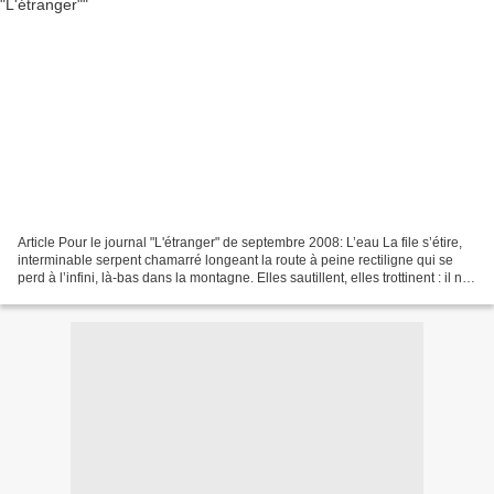
Article Pour le journal "L'étranger" de septembre 2008: L’eau La file s’étire,
interminable serpent chamarré longeant la route à peine rectiligne qui se
perd à l’infini, là-bas dans la montagne. Elles sautillent, elles trottinent : il n’y
a que des femmes....